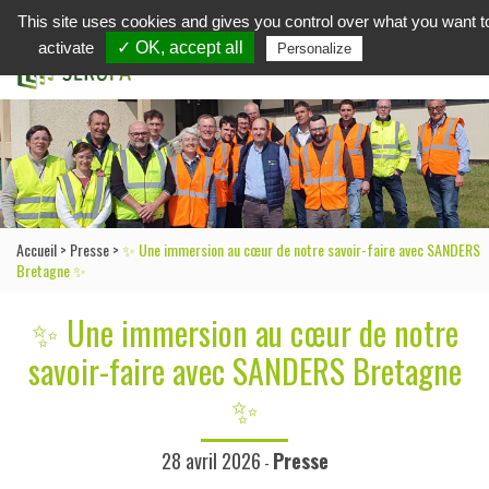
This site uses cookies and gives you control over what you want t
in
activate
✓ OK, accept all
Privacy policy
Personalize
Accueil
>
Presse
>
✨ Une immersion au cœur de notre savoir-faire avec SANDERS
Bretagne ✨
✨ Une immersion au cœur de notre
savoir-faire avec SANDERS Bretagne
✨
28 avril 2026
Presse
-