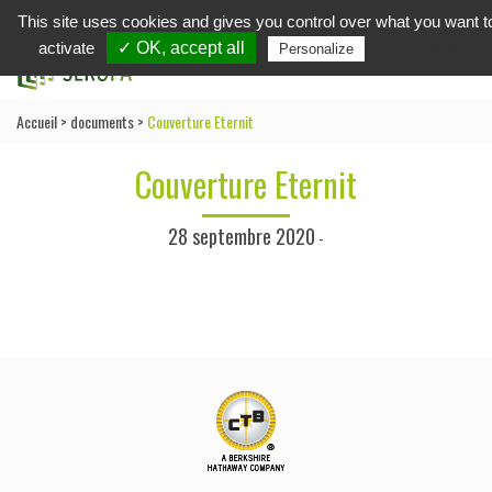
This site uses cookies and gives you control over what you want t
in
activate
✓ OK, accept all
Privacy policy
Personalize
Accueil
>
documents
>
Couverture Eternit
Couverture Eternit
28 septembre 2020
-