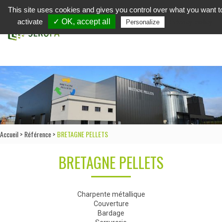
This site uses cookies and gives you control over what you want t
in
activate
✓ OK, accept all
Privacy policy
Personalize
Accueil
>
Référence
>
BRETAGNE PELLETS
BRETAGNE PELLETS
Charpente métallique
Couverture
Bardage