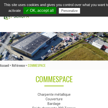
This site uses cookies and gives you control over what you want t
in
activate
✓ OK, accept all
Privacy policy
Personalize
Accueil
>
Référence
>
COMMESPACE
COMMESPACE
Charpente métallique
Couverture
Bardage