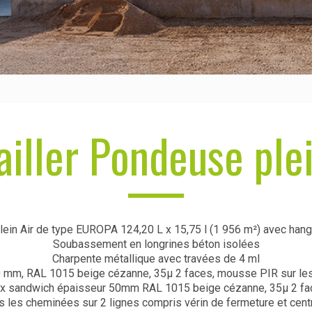
ailler Pondeuse plei
in Air de type EUROPA 124,20 L x 15,75 l (1 956 m²) avec hang
Soubassement en longrines béton isolées
Charpente métallique avec travées de 4 ml
 mm, RAL 1015 beige cézanne, 35µ 2 faces, mousse PIR sur les
ux sandwich épaisseur 50mm RAL 1015 beige cézanne, 35µ 2 fac
s les cheminées sur 2 lignes compris vérin de fermeture et cent