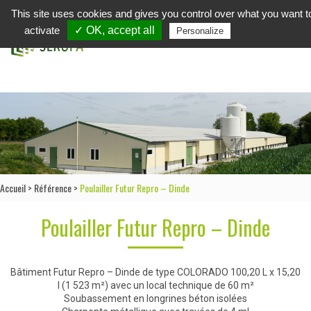
This site uses cookies and gives you control over what you want t
in
activate
✓ OK, accept all
Privacy policy
Personalize
Accueil
>
Référence
>
Poulailler Futur Repro – Dinde
Poulailler Futur Repro – Dinde
Bâtiment Futur Repro – Dinde de type COLORADO 100,20 L x 15,20
l (1 523 m²) avec un local technique de 60 m²
Soubassement en longrines béton isolées