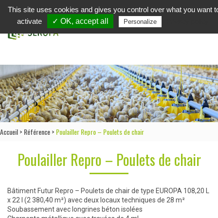
This site uses cookies and gives you control over what you want t
in
activate
✓ OK, accept all
Privacy policy
Personalize
Accueil
>
Référence
>
Poulailler Repro – Poulets de chair
Poulailler Repro – Poulets de chair
Bâtiment Futur Repro – Poulets de chair de type EUROPA 108,20 L
x 22 l (2 380,40 m²) avec deux locaux techniques de 28 m²
Soubassement avec longrines béton isolées