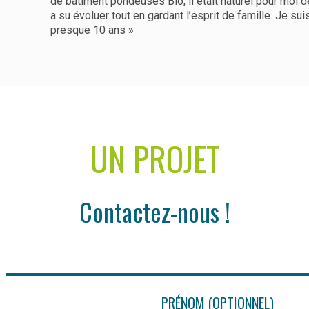
de bâtiment pondeuses Bio, il était naturel pour moi de
a su évoluer tout en gardant l’esprit de famille. Je su
presque 10 ans »
UN PROJET
Contactez-nous !
PRÉNOM (OPTIONNEL)